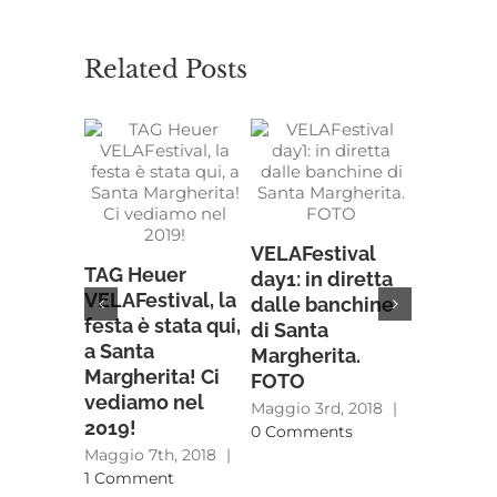
Related Posts
VELAFestival
TAG Heuer
L'attesa 
day1: in diretta
VELAFestival, la
benvenu
dalle banchine
festa è stata qui,
VELAFest
di Santa
a Santa
Santa
Margherita.
Margherita! Ci
Margheri
FOTO
vediamo nel
tutta la
Maggio 3rd, 2018
|
2019!
vela
0 Comments
Maggio 7th, 2018
|
Maggio 3r
1 Comment
0 Comme