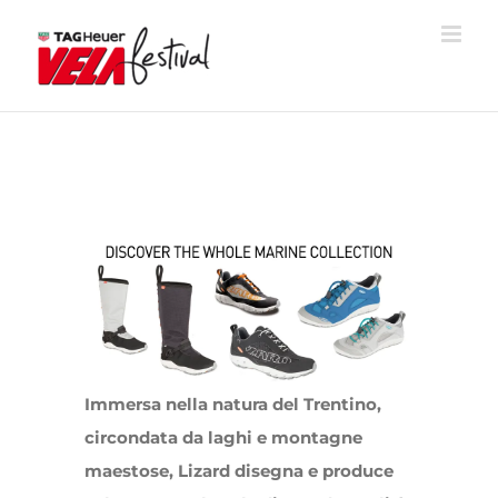
Skip
to
content
View
Larger
Image
Immersa nella natura del Trentino,
circondata da laghi e montagne
maestose, Lizard disegna e produce