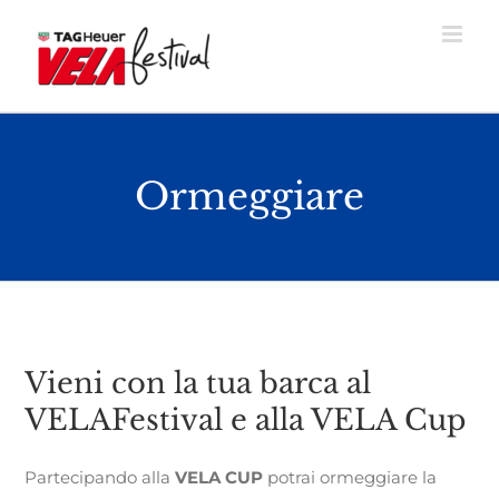
Skip
to
content
Ormeggiare
Vieni con la tua barca al
VELAFestival e alla VELA Cup
Partecipando alla
VELA CUP
potrai ormeggiare la